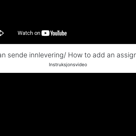
n sende innlevering/ How to add an assi
Instruksjonsvideo