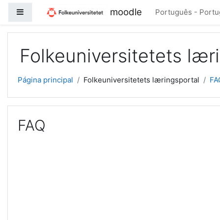
Ir para o conteúdo principal
moodle
Painel lateral
Português - Portuga
Folkeuniversitetets lær
Página principal
Folkeuniversitetets læringsportal
FA
FAQ