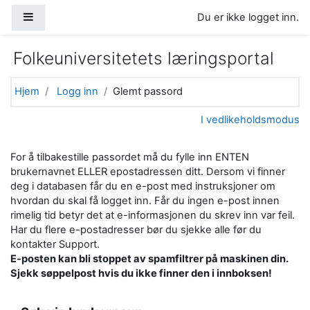
Gå til hovedinnhold
Sidepanel
Du er ikke logget inn.
Folkeuniversitetets læringsportal
Hjem
Logg inn
Glemt passord
I vedlikeholdsmodus
For å tilbakestille passordet må du fylle inn ENTEN
brukernavnet ELLER epostadressen ditt. Dersom vi finner
deg i databasen får du en e-post med instruksjoner om
hvordan du skal få logget inn. Får du ingen e-post innen
rimelig tid betyr det at e-informasjonen du skrev inn var feil.
Har du flere e-postadresser bør du sjekke alle før du
kontakter Support.
E-posten kan bli stoppet av spamfiltrer på maskinen din.
Sjekk søppelpost hvis du ikke finner den i innboksen!