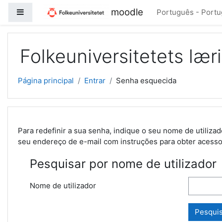
Ir para o conteúdo principal
moodle
Painel lateral
Português - Portuga
Folkeuniversitetets lær
Página principal
Entrar
Senha esquecida
Para redefinir a sua senha, indique o seu nome de utiliz
seu endereço de e-mail com instruções para obter acess
Pesquisar por nome de utilizador
Nome de utilizador